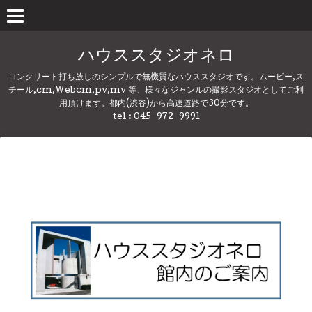
ハウススタジオネロ
コンクリート打ち放しのシンプルで無機質なハウススタジオです。ムービー,ス
チール,cm,Webcm,pv,mv 等、様々なジャンルの撮影スタジオとしてご利
用頂けます。都内(渋谷)から高速道路で30分です。
tel : 045-972-9991