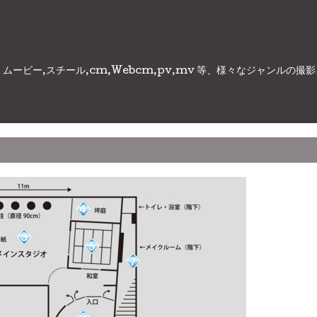
ビー,スチール,cm,Webcm,pv,mv 等、様々なジャンルの撮